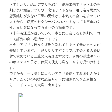
トでしたり、恋活アプリを紹介！信頼出来てネット上の評
判が良い婚活アプリや、恋活サイトなら、引っ込み思案で
恋愛経験が少ない三重の男性が、本気で出会いを求めてい
ますから、伊賀のセクシーパブのバイトをしてる三重の女
性が良い客になってる貰うのも簡単です。
何十年も運営が続いていて、本当に出会えると評判で口コ
ミで評判の良い恋活サイトです。
出会いアプリは彼女や彼氏と別れてしまって辛い男の人が
登録していますが、割り切りですぐラブホで会える人を伊
賀で求めている三重の人も居ますので、伊賀の派遣キャバ
のホステスの子が、伊賀で使える客を、今すぐ見つけれま
す。
ですから、一度試しに出会いアプリを使ってみませんか？
サクラだらけの悪徳な恋活サイトに騙されてきた男性な
ら、アドレスして太客に出来ます♪