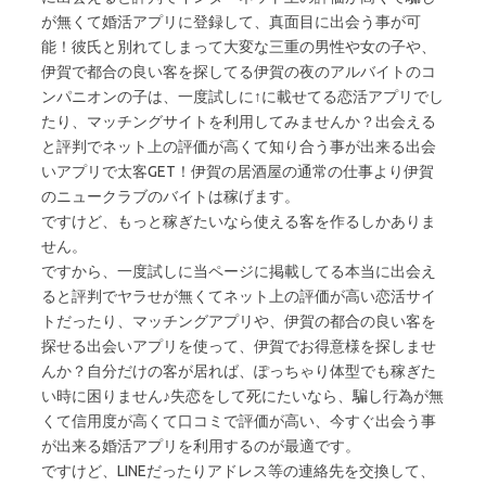
が無くて婚活アプリに登録して、真面目に出会う事が可
能！彼氏と別れてしまって大変な三重の男性や女の子や、
伊賀で都合の良い客を探してる伊賀の夜のアルバイトのコ
ンパニオンの子は、一度試しに↑に載せてる恋活アプリでし
たり、マッチングサイトを利用してみませんか？出会える
と評判でネット上の評価が高くて知り合う事が出来る出会
いアプリで太客GET！伊賀の居酒屋の通常の仕事より伊賀
のニュークラブのバイトは稼げます。
ですけど、もっと稼ぎたいなら使える客を作るしかありま
せん。
ですから、一度試しに当ページに掲載してる本当に出会え
ると評判でヤラせが無くてネット上の評価が高い恋活サイ
トだったり、マッチングアプリや、伊賀の都合の良い客を
探せる出会いアプリを使って、伊賀でお得意様を探しませ
んか？自分だけの客が居れば、ぽっちゃり体型でも稼ぎた
い時に困りません♪失恋をして死にたいなら、騙し行為が無
くて信用度が高くて口コミで評価が高い、今すぐ出会う事
が出来る婚活アプリを利用するのが最適です。
ですけど、LINEだったりアドレス等の連絡先を交換して、