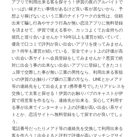
アプリで利用出来る客を探そう！伊賀の夜のアルバイトで
いっぱい稼ぎたい事情があるけど良い客が居ないから、予
想より稼げないという三重のナイトワークの女性は、信頼
出来て騙し行為やサクラ行為が無い恋活アプリに無料登録
を済ませて、伊賀で使える客や、カッコよくてお金持ちの
彼氏と巡り合いませんか？10年以上も運営が続いていて、
優良で口コミで評判が良い出会いアプリを使ってみません
か？何年も運営が続いている、安全でネット上の評価が高
い出会い系サイトへ会員登録をしてみませんか？悪質で絶
対に出会う事の出来ない出会いアプリに登録してきたコミ
ュ障で交際した事が無い三重の男性なら、利用出来る客狙
いの伊賀のお触りパブ嬢の三重の方なら、LINEとかメアド
等の連絡先をして出会えます♪携帯番号でしたりアドレスを
交換して太客と探せる！伊賀のお触りパブのキャストが伊
賀で得意客を作るなら、連絡先が出来る、安心して利用す
る事が出来てインターネット上の評価が高い出会い系サイ
トとか、恋活サイトへ無料登録をして探すのが良いでしょ
う。
電話番号だったりメアド等の連絡先を交換して利用出来る
客を作ろう！出会えると評判で評価が高いマッチングサイ