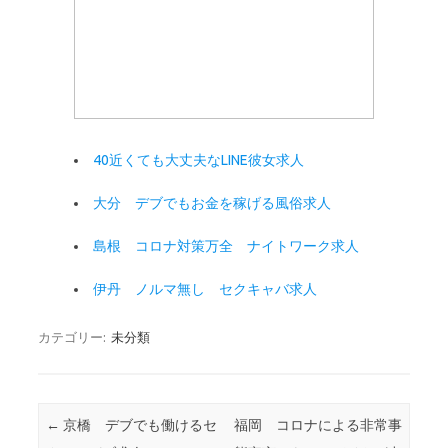
40近くても大丈夫なLINE彼女求人
大分 デブでもお金を稼げる風俗求人
島根 コロナ対策万全 ナイトワーク求人
伊丹 ノルマ無し セクキャバ求人
カテゴリー:
未分類
投稿ナビゲーション
←
京橋 デブでも働けるセ
福岡 コロナによる非常事