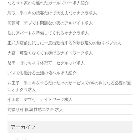
なるべく家から離れたガールズバー求人紹介
鳥取 手コキの接客だけで大丈夫なオナクラ求人
河原町 デブでも問題ない夜のアルバイト求人
住むアパートを準備してくれるオナクラ求人
正式入店前に試しに一度出勤出来る体験歓迎のお触りパブ求人
大宮 可愛くなくても稼げるナイトワーク求人
磐田 ぽっちゃり体型可 セクキャバ求人
ブスでも働ける土浦の箱ヘル求人紹介
八王子 手コキをするだけだけのサービスでOKの裸になる必要が無
いオナクラ求人
小田原 デブ可 ナイトワーク求人
前借り可 祇園 性感エステ 求人
アーカイブ